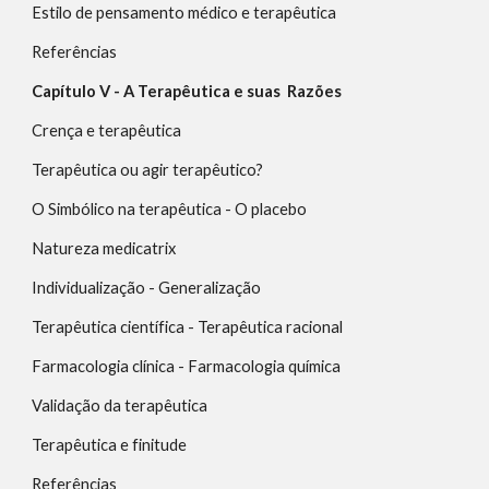
Estilo de pensamento médico e terapêutica                                        
Referências                                                                                                                 
Capítulo V - A Terapêutica e suas  Razões
Crença e terapêutica                                                                                             
Terapêutica ou agir terapêutico?                                                                  
O Simbólico na terapêutica - O placebo                                                  
Natureza medicatrix                                                                                              
Individualização - Generalização                                                                  
Terapêutica científica - Terapêutica racional                                    
Farmacologia clínica - Farmacologia química                                      
Validação da terapêutica                                                                                    
Terapêutica e finitude                                                                                           
Referências                                                                                                                 