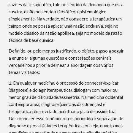
razões da terapêutica, falo no sentido da demanda que esta 
suscita, e não no sentido filosófico-epistemológico 
simplesmente. Na verdade, não considero a terapêutica um 
campo onde se possa aplicar uma razão exclusiva, seja no 
modelo clássico da razão apolínea, seja no modelo da razão 
técnica de base química.
Definido, ou pelo menos justificado, o objeto, passo a seguir 
a enunciar algumas questões e constatações centrais, 
verdadeiros a priori a delinear a abordagem dos vários 
temas visitados:
1. Em qualquer medicina, o processo do conhecer/explicar 
(diagnose) e do agir (terapêutica), dialogam com maior ou 
menor grau de dificuldade/assimetria. Na medicina ocidental 
contemporânea, diagnose (ciências das doenças) e 
terapêutica têm revelado acentuado grau de assimetria. 
Desconhecer esse fenômeno tem permitido a separação de 
diagnose e possibilidades terapêuticas; ou seja, quanto mais 
a medicina se aprofunda na metaconstrução diagnóstica, 