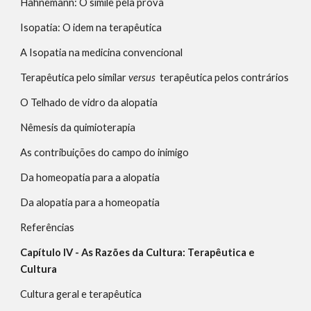
Hahnemann: O simile pela prova                                                                    
Isopatia: O idem na terapêutica                                                                    
A Isopatia na medicina convencional                                                         
Terapêutica pelo similar 
versus
  terapêutica pelos con
O Telhado de vidro da alopatia                                                                       
Nêmesis da quimioterapia
As contribuições do campo do inimigo                                                       
Da homeopatia para a alopatia                                                                      
Da alopatia para a homeopatia                                                                      
Referências                                                                                                                 
Capítulo IV - As Razões da Cultura: Terapêutica e 
Cultura
Cultura geral e terapêutica                                                                               