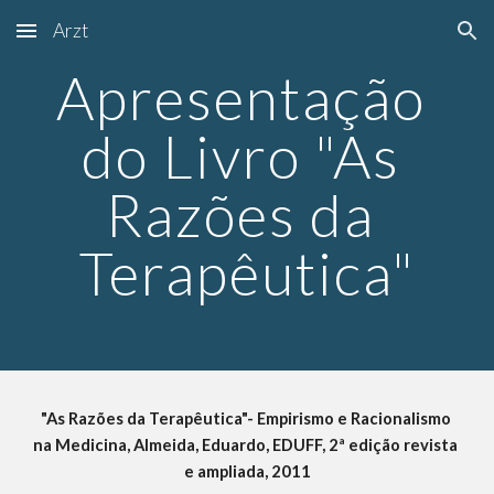
Arzt
Skip to main content
Skip to navigation
Apresentação 
do Livro "As 
Razões da 
Terapêutica"
"As Razões da Terapêutica"- Empirismo e Racionalismo 
na Medicina, Almeida, Eduardo, EDUFF, 2ª edição revista 
e ampliada, 2011