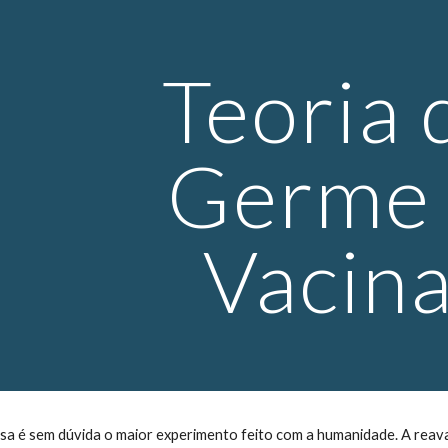
ip to main content
Skip to navigat
Teoria d
Germe  
Vacin
a é sem dúvida o maior experimento feito com a humanidade. A reaval