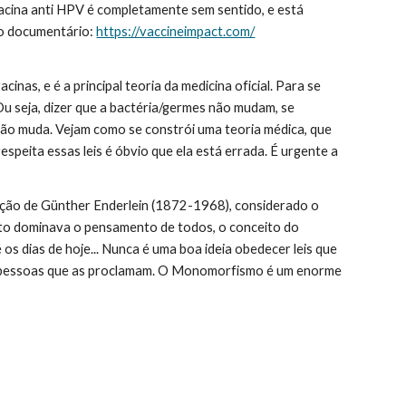
cina anti HPV é completamente sem sentido, e está 
 o documentário: 
https://vaccineimpact.com/
as, e é a principal teoria da medicina oficial. Para se 
Ou seja, dizer que a bactéria/germes não mudam, se 
 não muda. Vejam como se constrói uma teoria médica, que 
speita essas leis é óbvio que ela está errada. É urgente a 
ção de Günther Enderlein (1872-1968), considerado o 
to dominava o pensamento de todos, o conceito do 
 dias de hoje... Nunca é uma boa ideia obedecer leis que 
às pessoas que as proclamam. O Monomorfismo é um enorme 