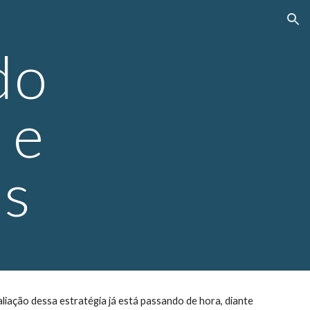
ion
o 
e 
as
iação dessa estratégia já está passando de hora, diante 