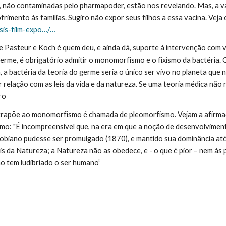
, não contaminadas pelo pharmapoder, estão nos revelando. Mas, a va
rimento às famílias. Sugiro não expor seus filhos a essa vacina. Veja
sis-film-expo…/…
 Pasteur e Koch é quem deu, e ainda dá, suporte à intervenção com vacin
germe, é obrigatório admitir o monomorfismo e o fixismo da bactéria. 
, a bactéria da teoria do germe seria o único ser vivo no planeta que
relação com as leis da vida e da natureza. Se uma teoria médica não re
ro 
ntrapõe ao monomorfismo é chamada de pleomorfismo. Vejam a afirma
mo: "É incompreensível que, na era em que a noção de desenvolvimen
iano pudesse ser promulgado (1870), e mantido sua dominância até os
is da Natureza; a Natureza não as obedece, e - o que é pior – nem 
o tem ludibriado o ser humano” 