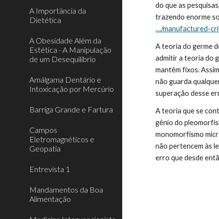
do que as pesquisas
A Importância da
trazendo enorme sof
Dietética
…/manufactured-cri
A Obesidade Além da
A teoria do germe de
Estética - A Manipulação
admitir a teoria do 
de um Desequilíbrio
mantêm fixos. Assim
Amálgama Dentário e
não guarda qualquer 
Intoxicação por Mercúrio
superação desse er
Barriga Grande e Fartura
A teoria que se co
gênio do pleomorfis
Campos
monomorfismo microb
Eletromagnéticos e
não pertencem às le
Geopatia
erro que desde entã
Entrevista 1
Mandamentos da Boa
Alimentação