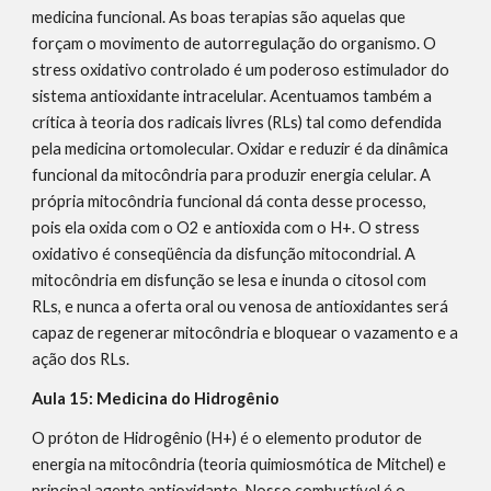
medicina funcional. As boas terapias são aquelas que
forçam o movimento de autorregulação do organismo. O
stress oxidativo controlado é um poderoso estimulador do
sistema antioxidante intracelular. Acentuamos também a
crítica à teoria dos radicais livres (RLs) tal como defendida
pela medicina ortomolecular. Oxidar e reduzir é da dinâmica
funcional da mitocôndria para produzir energia celular. A
própria mitocôndria funcional dá conta desse processo,
pois ela oxida com o O2 e antioxida com o H+. O stress
oxidativo é conseqüência da disfunção mitocondrial. A
mitocôndria em disfunção se lesa e inunda o citosol com
RLs, e nunca a oferta oral ou venosa de antioxidantes será
capaz de regenerar mitocôndria e bloquear o vazamento e a
ação dos RLs.
Aula 15: Medicina do Hidrogênio
O próton de Hidrogênio (H+) é o elemento produtor de
energia na mitocôndria (teoria quimiosmótica de Mitchel) e
principal agente antioxidante. Nosso combustível é o