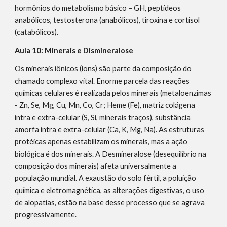
hormônios do metabolismo básico – GH, peptídeos
anabólicos, testosterona (anabólicos), tiroxina e cortisol
(catabólicos).
Aula 10: Minerais e Dismineralose
Os minerais iônicos (íons) são parte da composição do
chamado complexo vital. Enorme parcela das reações
químicas celulares é realizada pelos minerais (metaloenzimas
- Zn, Se, Mg, Cu, Mn, Co, Cr; Heme (Fe), matriz colágena
intra e extra-celular (S, Si, minerais traços), substância
amorfa intra e extra-celular (Ca, K, Mg, Na). As estruturas
protéicas apenas estabilizam os minerais, mas a ação
biológica é dos minerais. A Desmineralose (desequilíbrio na
composição dos minerais) afeta universalmente a
população mundial. A exaustão do solo fértil, a poluição
química e eletromagnética, as alterações digestivas, o uso
de alopatias, estão na base desse processo que se agrava
progressivamente.