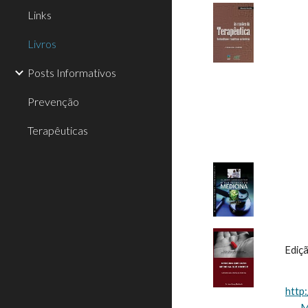
Links
Livros
Posts Informativos
Prevenção
Terapêuticas
Ediçã
http
M