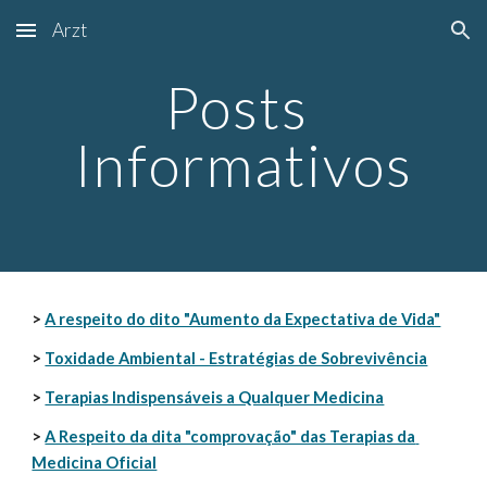
Arzt
Skip to main content
Skip to navigation
Posts 
Informativos
> 
A respeito do dito "Aumento da Expectativa de Vida"
> 
Toxidade Ambiental - Estratégias de Sobrevivência
> 
Terapias Indispensáveis a Qualquer Medicina
> 
A Respeito da dita "comprovação" das Terapias da 
Medicina Oficial