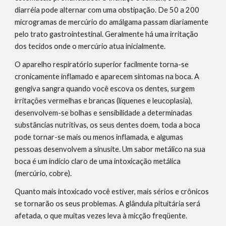
diarréia pode alternar com uma obstipação. De 50 a 200 
microgramas de mercúrio do amálgama passam diariamente 
pelo trato gastrointestinal. Geralmente há uma irritação 
dos tecidos onde o mercúrio atua inicialmente.
O aparelho respiratório superior facilmente torna-se 
cronicamente inflamado e aparecem sintomas na boca. A 
gengiva sangra quando você escova os dentes, surgem 
irritações vermelhas e brancas (líquenes e leucoplasia), 
desenvolvem-se bolhas e sensibilidade a determinadas 
substâncias nutritivas, os seus dentes doem, toda a boca 
pode tornar-se mais ou menos inflamada, e algumas 
pessoas desenvolvem a sinusite. Um sabor metálico na sua 
boca é um indício claro de uma intoxicação metálica 
(mercúrio, cobre).
Quanto mais intoxicado você estiver, mais sérios e crônicos 
se tornarão os seus problemas. A glândula pituitária será 
afetada, o que muitas vezes leva à micção freqüente.