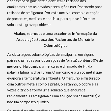
é ser exposto (paciente e dentista) à retirada dos 
amálgamas sem as devidas precauções (ver Protocolo para 
retirada de amálgama). Por este motivo, chamo a atenção 
de pacientes, médicos e dentista, para que se informem 
sobre este grave problema.
Abaixo, reproduzo uma excelente informação da 
Associação Sueca dos Pacientes de Mercúrio 
Odontológico
As obturações odontológicas de amálgama, em alguns 
países chamadas por obturações de "prata", contêm 50% de 
mercúrio. Na química, o mercúrio é chamado de Hg da 
palavra latina hydrargyrum. O mercúrio é o único metal que 
evapora à temperatura ambiente. O mercúrio é misturado 
com outros metais como a prata, o estanho, o cobre e às 
vezes o zinco e forma uma solução que endurece 
rapidamente. O amálgama é uma solução sólida (mistura) e 
não um composto químico.
Se você tiver obturações de amálgama nos seus dentes e, 