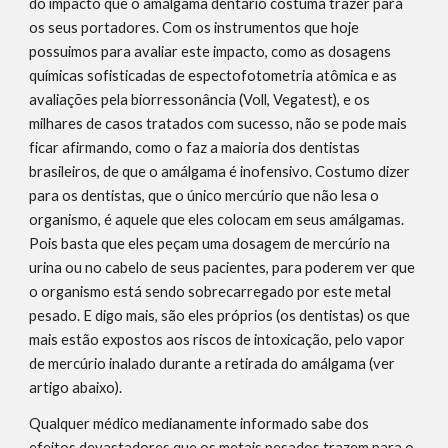
do impacto que o amálgama dentário costuma trazer para 
os seus portadores. Com os instrumentos que hoje 
possuimos para avaliar este impacto, como as dosagens 
químicas sofisticadas de espectofotometria atômica e as 
avaliações pela biorressonância (Voll, Vegatest), e os 
milhares de casos tratados com sucesso, não se pode mais 
ficar afirmando, como o faz a maioria dos dentistas 
brasileiros, de que o amálgama é inofensivo. Costumo dizer 
para os dentistas, que o único mercúrio que não lesa o 
organismo, é aquele que eles colocam em seus amálgamas. 
Pois basta que eles peçam uma dosagem de mercúrio na 
urina ou no cabelo de seus pacientes, para poderem ver que 
o organismo está sendo sobrecarregado por este metal 
pesado. E digo mais, são eles próprios (os dentistas) os que 
mais estão expostos aos riscos de intoxicação, pelo vapor 
de mercúrio inalado durante a retirada do amálgama (ver 
artigo abaixo).
Qualquer médico medianamente informado sabe dos 
efeitos devastadores que os metais pesados trazem para o 