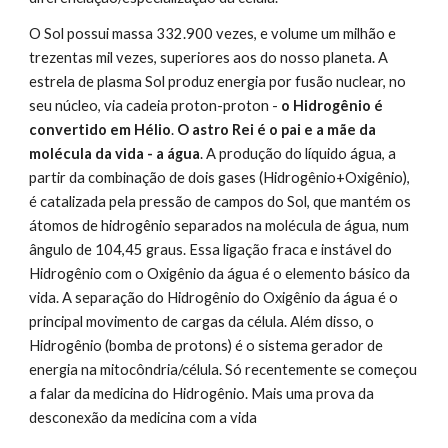
O Sol possui massa 332.900 vezes, e volume um milhão e 
trezentas mil vezes, superiores aos do nosso planeta. A 
estrela de plasma Sol produz energia por fusão nuclear, no 
seu núcleo, via cadeia proton-proton - 
o Hidrogênio é 
convertido em Hélio
. 
O astro Rei é o pai e a mãe da 
molécula da vida - a água
. A produção do líquido água, a 
partir da combinação de dois gases (Hidrogênio+Oxigênio), 
é catalizada pela pressão de campos do Sol, que mantém os 
átomos de hidrogênio separados na molécula de água, num 
ângulo de 104,45 graus. Essa ligação fraca e instável do 
Hidrogênio com o Oxigênio da água é o elemento básico da 
vida. A separação do Hidrogênio do Oxigênio da água é o 
principal movimento de cargas da célula. Além disso, o 
Hidrogênio (bomba de protons) é o sistema gerador de 
energia na mitocôndria/célula. Só recentemente se começou 
a falar da medicina do Hidrogênio. Mais uma prova da 
desconexão da medicina com a vida