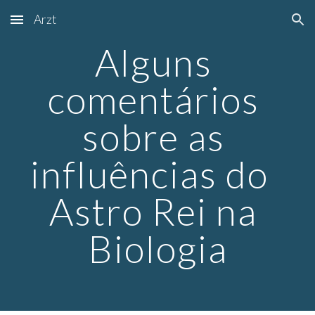
Arzt
Skip to main content
Skip to navigation
Alguns 
comentários 
sobre as 
influências do  
Astro Rei na 
Biologia